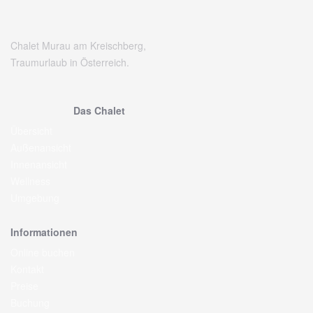
Chalet Murau am Kreischberg,
Traumurlaub in Österreich.
Das Chalet
Übersicht
Außenansicht
Innenansicht
Wellness
Umgebung
Informationen
Online buchen
Kontakt
Preise
Buchung