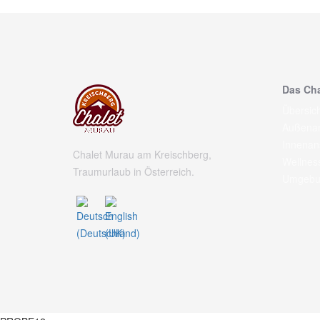
Das Cha
Übersich
Außenan
Innenan
Chalet Murau am Kreischberg,
Wellnes
Traumurlaub in Österreich.
Umgebu