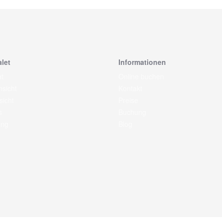
let
Informationen
t
Online buchen
sicht
Kontakt
sicht
Preise
s
Buchung
ng
Blog